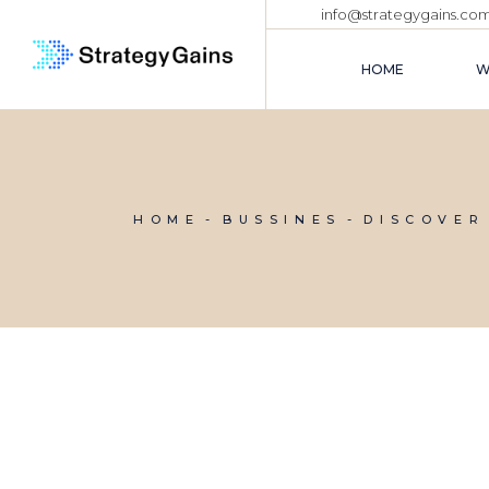
info@strategygains.co
HOME
W
HOME
BUSSINES
DISCOVER