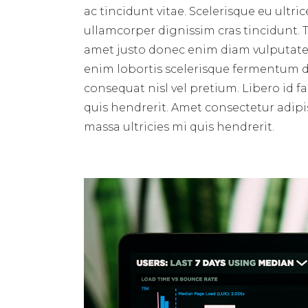
ac tincidunt vitae. Scelerisque eu ultri
ullamcorper dignissim cras tincidunt. T
amet justo donec enim diam vulputate 
enim lobortis scelerisque fermentum du
consequat nisl vel pretium. Libero id f
quis hendrerit. Amet consectetur adipis
massa ultricies mi quis hendrerit.