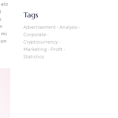
elit
t
Tags
s
um
Advertisement
Analysis
s mi
Corporate
 non
Cryptocurrency
Marketing
Profit
Statictics