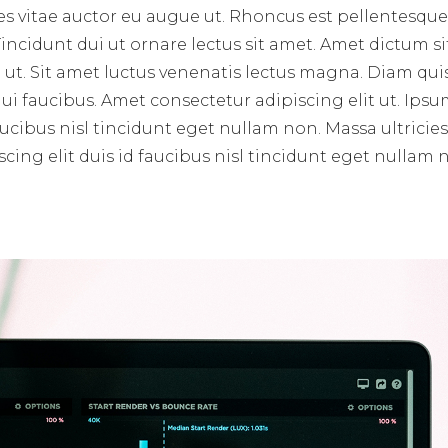
ces vitae auctor eu augue ut. Rhoncus est pellentesque 
incidunt dui ut ornare lectus sit amet. Amet dictum si
ut. Sit amet luctus venenatis lectus magna. Diam qui
i faucibus. Amet consectetur adipiscing elit ut. Ips
aucibus nisl tincidunt eget nullam non. Massa ultricie
cing elit duis id faucibus nisl tincidunt eget nullam